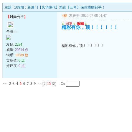
主题 :
189期：新澳门【风华绝代】精选【三肖】保你横财到手！
4楼
发表于: 2026-07-08 01:47
【
时尚公主
】
u
回复
u
编辑
u
精彩有你，顶！！！！！！
圣骑士
发帖:
2284
精彩有你，顶！！！！！！
威望:
20514 点
铜币:
10389 枚
贡献值:
0 点
好评度:
0 点
<<
2
3
4
5
6
7
8
9
>>
[共
15
页] Go