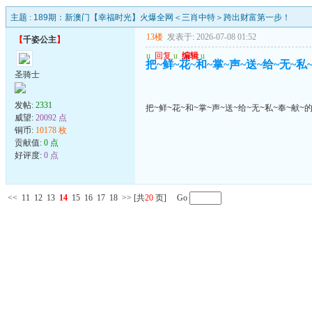
主题 :
189期：新澳门【幸福时光】火爆全网＜三肖中特＞跨出财富第一步！
13楼
发表于: 2026-07-08 01:52
【
千姿公主
】
u
回复
u
编辑
u
把~鲜~花~和~掌~声~送~给~无~私
圣骑士
发帖:
2331
把~鲜~花~和~掌~声~送~给~无~私~奉~献~
威望:
20092 点
铜币:
10178 枚
贡献值:
0 点
好评度:
0 点
<<
11
12
13
14
15
16
17
18
>>
[共
20
页] Go