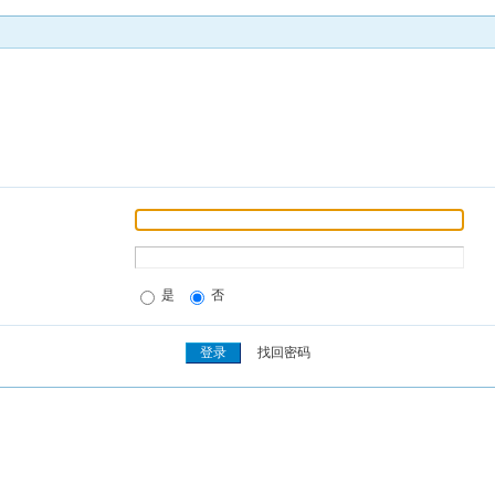
是
否
找回密码