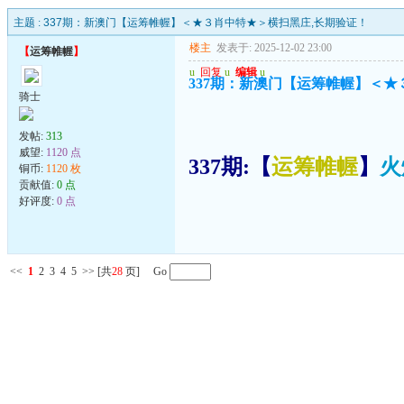
主题 :
337期：新澳门【运筹帷幄】＜★３肖中特★＞横扫黑庄,长期验证！
楼主
发表于: 2025-12-02 23:00
【
运筹帷幄
】
u
回复
u
编辑
u
337期：新澳门【运筹帷幄】＜★
骑士
发帖:
313
威望:
1120 点
337期:【
运筹帷幄
】
火
铜币:
1120 枚
贡献值:
0 点
好评度:
0 点
<<
1
2
3
4
5
>>
[共
28
页] Go